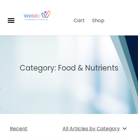
Cart
Shop
ผลิ
ต
ภัณ
ฑ์
Category: Food & Nutrients
เกี่ย
วกั
บเร
า
ข้อ
มูล
เชิง
Recent
สุข