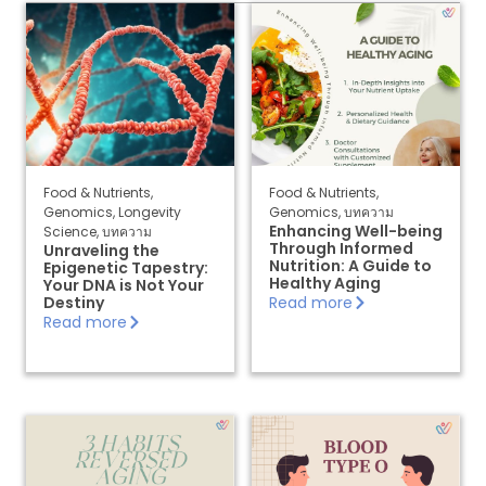
ภา
All Articles
พ
Longevity Science
Genomics
ติด
ต่อ
Illness & Diseases
เรา
Food & Nutrients
Food & Nutrients
,
Food & Nutrients
,
Ac
Genomics
,
Longevity
Genomics
,
บทความ
tiv
Skin & Beauty
Enhancing Well-being
Science
,
บทความ
Through Informed
at
Unraveling the
Nutrition: A Guide to
Epigenetic Tapestry:
e
Sleep & Stress
Healthy Aging
Your DNA is Not Your
Kit
Destiny
Read more
Exercise & Weight Loss
Read more
EN
TH