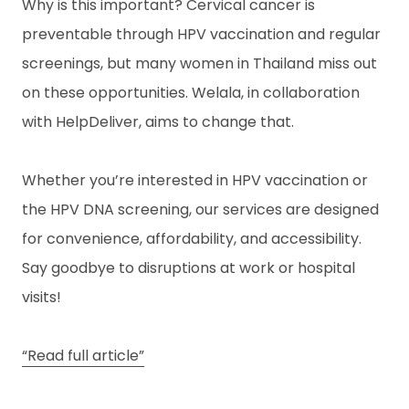
Why is this important? Cervical cancer is
c
ti
preventable through HPV vaccination and regular
v
screenings, but many women in Thailand miss out
a
t
on these opportunities. Welala, in collaboration
e
Ki
with HelpDeliver, aims to change that.
t
Whether you’re interested in HPV vaccination or
E
the HPV DNA screening, our services are designed
N
for convenience, affordability, and accessibility.
Say goodbye to disruptions at work or hospital
T
visits!
H
“Read full article”