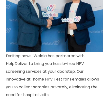
ข้
อ
มู
ล
เ
ชิ
ง
สุ
ข
ภ
า
Exciting news! Welala has partnered with
พ
HelpDeliver to bring you hassle-free HPV
ติ
screening services at your doorstep. Our
ด
innovative at-home HPV Test for Females allows
ต่
อเ
you to collect samples privately, eliminating the
ร
า
need for hospital visits.
A