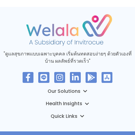
"ดูแลสุขภาพแบบเฉพาะบุคคล เริ่มต้นทดสอบง่ายๆ ด้วยตัวเองที่
บ้าน ผลลัพธ์ที่รวดเร็ว"
MyTruHealth – การทดสอบทางอีพิเจเนติกส์
DNA Premium
บทความ
ONCO-PDO Welala Oncology Service
ข่าว
เกี่ยวกับเรา