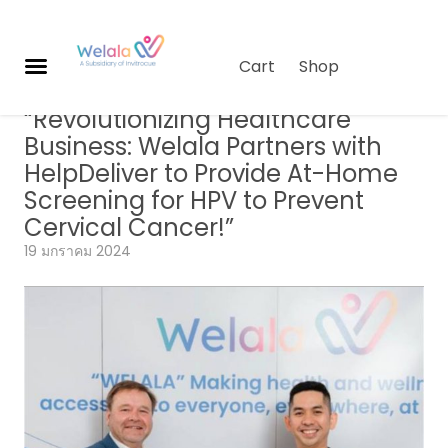
Cart
Shop
ข่าว
,
Partnerships
“Revolutionizing Healthcare
ผ
Business: Welala Partners with
ลิ
HelpDeliver to Provide At-Home
ต
ภั
Screening for HPV to Prevent
ณ
Cervical Cancer!”
ฑ์
19 มกราคม 2024
เกี่
ย
ว
กั
บเ
ร
า