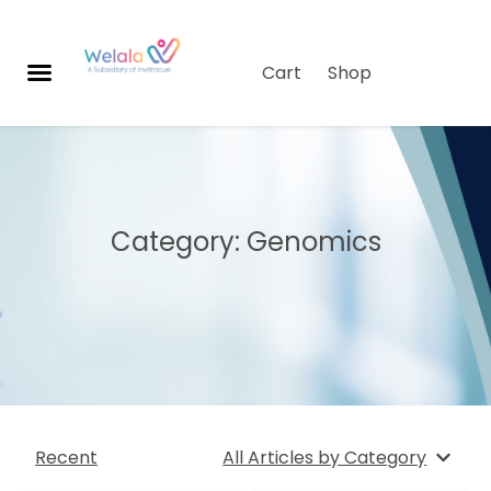
Cart
Shop
ผ
ลิ
ต
ภั
ณ
Category: Genomics
ฑ์
เกี่
ย
ว
กั
บเ
ร
า
Recent