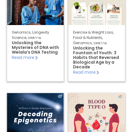
c
ti
v
a
t
e
Genomics
,
Longevity
Exercise & Weight Loss
,
Science
,
บทความ
Food & Nutrients
,
Ki
Unlocking the
Genomics
,
บทความ
t
Mysteries of DNA with
Unlocking the
Welala’s DNA Testing
Fountain of Youth: 3
Read more
Habits that Reversed
Biological Age by a
E
Decade
N
Read more
T
H