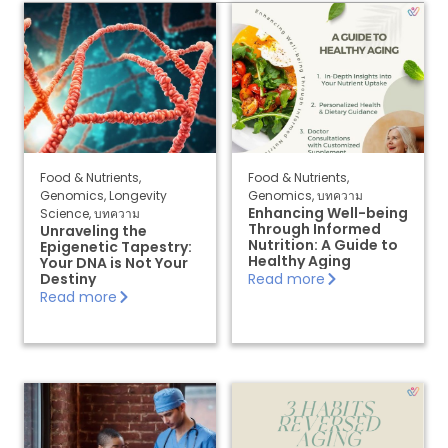
ข้
All Articles
อ
มู
Longevity Science
ล
เ
Genomics
ชิ
ง
Illness & Diseases
สุ
ข
Food & Nutrients
Food & Nutrients
,
Food & Nutrients
,
ภ
Genomics
,
Longevity
Genomics
,
บทความ
า
Skin & Beauty
Enhancing Well-being
Science
,
บทความ
Through Informed
Unraveling the
พ
Nutrition: A Guide to
Epigenetic Tapestry:
Sleep & Stress
Healthy Aging
Your DNA is Not Your
Destiny
Read more
ติ
Exercise & Weight Loss
Read more
ด
ต่
อเ
ร
า
A