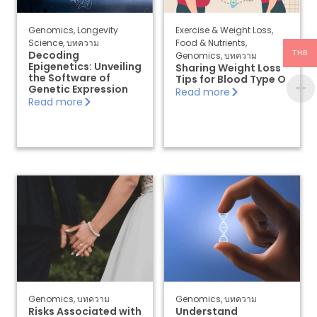
Genomics
,
Longevity
Exercise & Weight Loss
,
Science
,
บทความ
Food & Nutrients
,
Decoding
THB
Genomics
,
บทความ
Epigenetics: Unveiling
Sharing Weight Loss
the Software of
Tips for Blood Type O
Genetic Expression
Read more
Read more
Genomics
,
บทความ
Genomics
,
บทความ
Risks Associated with
Understand