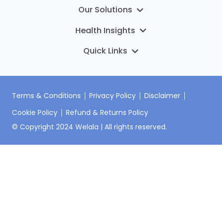
MyTruHealth – การทดสอบทางอีพิเจเนติกส์
DNA Premium
บทความ
ONCO-PDO Welala Oncology Service
ข่าว
เกี่ยวกับเรา
HI-Mice Welala Pharmacology Service
ติดต่อเรา
Terms & Conditions
Privacy Policy
Disclaimer
Cookie Policy
Refund & Returns Policy
เข้าสู่ระบบ
© Copyright 2024 Welala | All rights reserved.
ลงทะเบียนชุดตรวจ